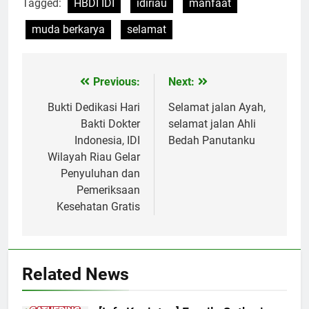
Tagged:
HBDI IDI
idiriau
manfaat
muda berkarya
selamat
Previous:
Next:
Post
navigation
Bukti Dedikasi Hari
Selamat jalan Ayah,
Bakti Dokter
selamat jalan Ahli
Indonesia, IDI
Bedah Panutanku
Wilayah Riau Gelar
Penyuluhan dan
Pemeriksaan
Kesehatan Gratis
Related News