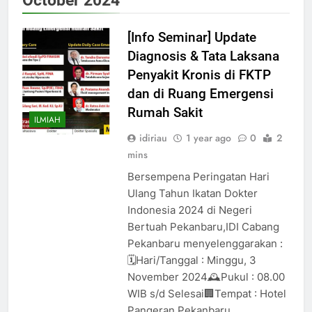
[Info Seminar] Update
Diagnosis & Tata Laksana
Penyakit Kronis di FKTP
dan di Ruang Emergensi
Rumah Sakit
ILMIAH
idiriau
1 year ago
0
2
mins
Bersempena Peringatan Hari
Ulang Tahun Ikatan Dokter
Indonesia 2024 di Negeri
Bertuah Pekanbaru,IDI Cabang
Pekanbaru menyelenggarakan :
🗓️Hari/Tanggal : Minggu, 3
November 2024🕰️Pukul : 08.00
WIB s/d Selesai🏢Tempat : Hotel
Pangeran Pekanbaru