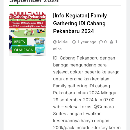
[Info Kegiatan] Family
Gathering IDI Cabang
Pekanbaru 2024
idiriau
1 year ago
0
1
BERITA
mins
OLAHRAGA
IDI Cabang Pekanbaru dengan
bangga mengundang para
sejawat dokter beserta keluarga
untuk meramaikan kegiatan
Family gathering IDI cabang
Pekanbaru tahun 2024 Minggu,
29 september 2024Jam 07.00
wib – selesaiLokasi @Cemara
Suites Jangan lewatkan
keseruannya hanya dengan
200k/pack include:-Jersey keren