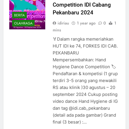
Competition IDI Cabang
Pekanbaru 2024
BERITA
idiriau
1 year ago
0
1
OLAHRAGA
mins
🏅Dalam rangka memeriahkan
HUT IDI ke 74, FORKES IDI CAB.
PEKANBARU
Mempersembahkan: Hand
Hygiene Dance Competition 🏷️
Pendaftaran & kompetisi (1 grup
terdiri 3-5 orang yang mewakili
RS atau klinik )30 agustus – 20
september 2024 Cukup posting
video dance Hand Hygiene di IG
dan tag @idi.cab_pekanbaru
(detail ada pada gambar) Grand
final (3 besar) :…