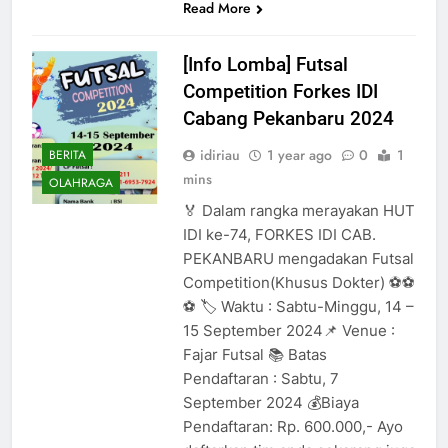
Read More
[Info Lomba] Futsal
Competition Forkes IDI
Cabang Pekanbaru 2024
idiriau
1 year ago
0
1
BERITA
mins
OLAHRAGA
🏅 Dalam rangka merayakan HUT
IDI ke-74, FORKES IDI CAB.
PEKANBARU mengadakan Futsal
Competition(Khusus Dokter) ⚽⚽
⚽ 🏷️ Waktu : Sabtu-Minggu, 14 –
15 September 2024📌 Venue :
Fajar Futsal 📚 Batas
Pendaftaran : Sabtu, 7
September 2024 💰Biaya
Pendaftaran: Rp. 600.000,- Ayo