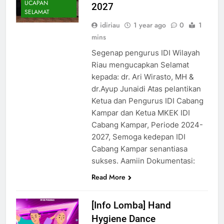
UCAPAN
2027
SELAMAT
idiriau
1 year ago
0
1
mins
Segenap pengurus IDI Wilayah
Riau mengucapkan Selamat
kepada: dr. Ari Wirasto, MH &
dr.Ayup Junaidi Atas pelantikan
Ketua dan Pengurus IDI Cabang
Kampar dan Ketua MKEK IDI
Cabang Kampar, Periode 2024-
2027, Semoga kedepan IDI
Cabang Kampar senantiasa
sukses. Aamiin Dokumentasi:
Read More
[Info Lomba] Hand
Hygiene Dance