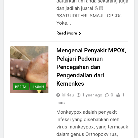
daftarkan tim anda sekarang juga
dan jadilah juara! 💪🏻
#SATUIDITERUSMAJU CP :Dr.
Yoke…
Read More
Mengenal Penyakit MPOX,
Pelajari Pedoman
Pencegahan dan
Pengendalian dari
Kemenkes
BERITA
ILMIAH
idiriau
1 year ago
0
1
mins
Monkeypox adalah penyakit
infeksi yang disebabkan oleh
virus monkeypox, yang termasuk
dalam genus Orthopoxvirus,