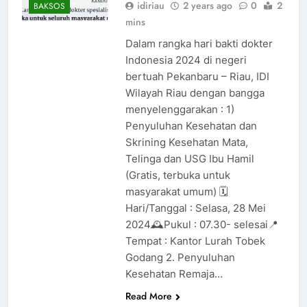
idiriau
2 years ago
0
2
BAKSOS
mins
Dalam rangka hari bakti dokter
Indonesia 2024 di negeri
bertuah Pekanbaru – Riau, IDI
Wilayah Riau dengan bangga
menyelenggarakan : 1)
Penyuluhan Kesehatan dan
Skrining Kesehatan Mata,
Telinga dan USG Ibu Hamil
(Gratis, terbuka untuk
masyarakat umum) 🗓️
Hari/Tanggal : Selasa, 28 Mei
2024🕰️Pukul : 07.30- selesai📍
Tempat : Kantor Lurah Tobek
Godang 2. Penyuluhan
Kesehatan Remaja…
Read More