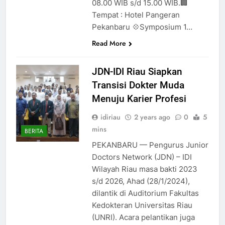
08.00 WIB s/d 15.00 WIB.🏢
Tempat : Hotel Pangeran
Pekanbaru 💠Symposium 1…
Read More
JDN-IDI Riau Siapkan
Transisi Dokter Muda
Menuju Karier Profesi
idiriau
2 years ago
0
5
mins
BERITA
PEKANBARU — Pengurus Junior
Doctors Network (JDN) – IDI
Wilayah Riau masa bakti 2023
s/d 2026, Ahad (28/1/2024),
dilantik di Auditorium Fakultas
Kedokteran Universitas Riau
(UNRI). Acara pelantikan juga