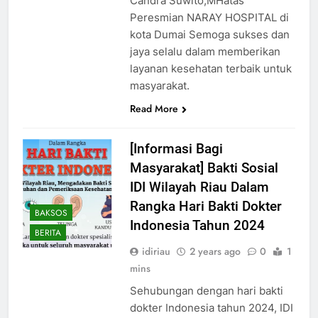
Candra Suwito,MHatas
Peresmian NARAY HOSPITAL di
kota Dumai Semoga sukses dan
jaya selalu dalam memberikan
layanan kesehatan terbaik untuk
masyarakat.
Read More
[Informasi Bagi
Masyarakat] Bakti Sosial
IDI Wilayah Riau Dalam
Rangka Hari Bakti Dokter
BAKSOS
Indonesia Tahun 2024
BERITA
idiriau
2 years ago
0
1
mins
Sehubungan dengan hari bakti
dokter Indonesia tahun 2024, IDI