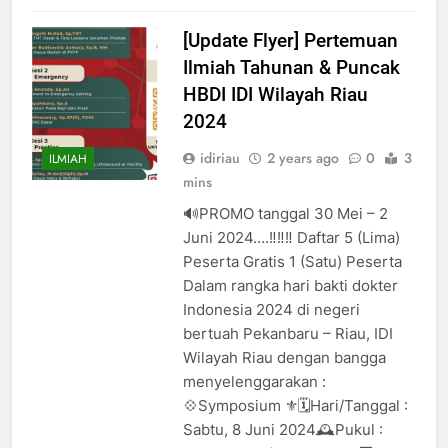
[Update Flyer] Pertemuan
Ilmiah Tahunan & Puncak
HBDI IDI Wilayah Riau
2024
idiriau
2 years ago
0
3
ILMIAH
mins
🔊PROMO tanggal 30 Mei – 2
Juni 2024….‼️‼️‼️ Daftar 5 (Lima)
Peserta Gratis 1 (Satu) Peserta
Dalam rangka hari bakti dokter
Indonesia 2024 di negeri
bertuah Pekanbaru – Riau, IDI
Wilayah Riau dengan bangga
menyelenggarakan :
💠Symposium ⚜️🗓️Hari/Tanggal :
Sabtu, 8 Juni 2024🕰️Pukul :