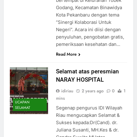
bertempat di Kelurahan Tobek
Godang, Kecamatan Binawidya
Kota Pekanbaru dengan tema
“Sinergi Kolaborasi Untuk
Negeri”. Acara ini diisi dengan
penyuluhan, pengobatan gratis,
pemeriksaan kesehatan dan…
Read More
Selamat atas peresmian
NARAY HOSPITAL
idiriau
2 years ago
0
1
mins
UCAPAN
Segenap pengurus IDI Wilayah
SELAMAT
Riau mengucapkan Selamat &
Sukses kepada:Dr(Cand). dr.
Juliana Susanti, MH.Kes & dr.