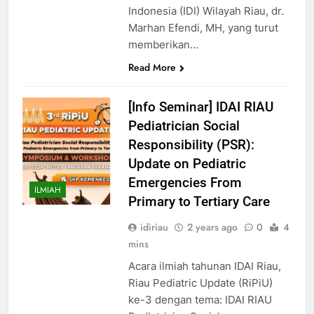
Indonesia (IDI) Wilayah Riau, dr.
Marhan Efendi, MH, yang turut
memberikan…
Read More
[Info Seminar] IDAI RIAU
Pediatrician Social
Responsibility (PSR):
Update on Pediatric
Emergencies From
ILMIAH
Primary to Tertiary Care
idiriau
2 years ago
0
4
mins
Acara ilmiah tahunan IDAI Riau,
Riau Pediatric Update (RiPiU)
ke-3 dengan tema: IDAI RIAU