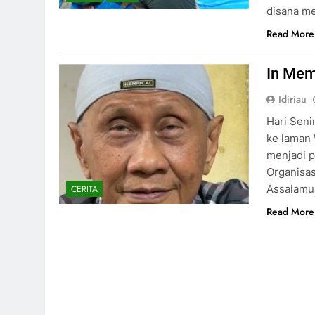
disana m
Read More
In Mem
Idiriau
Hari Seni
ke laman 
menjadi p
Organisasi
Assalamua
CERITA
Read More