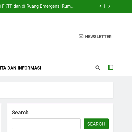
 di FKTP dan di Ruang Emergensi Rumah
Sakit
ly Gathering IDI Cabang Pekanbaru 2024
edical Writing Journal Indonesia 2024
NEWSLETTER
iau, MPPK, dan MKEK untuk Muswil 2026
 di FKTP dan di Ruang Emergensi Rumah
Sakit
ITA DAN INFORMASI
ly Gathering IDI Cabang Pekanbaru 2024
edical Writing Journal Indonesia 2024
Search
SEARCH