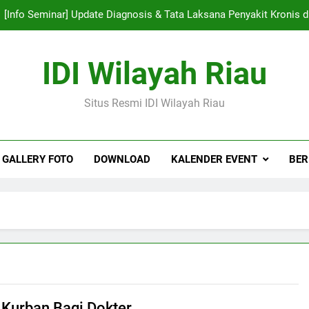
[Info Seminar] Update Diagnosis & Tata Laksana Penyakit Kronis
[Info Kegiatan] Fami
IDI Wilayah Riau
[Info Seminar] MASEAN M
Situs Resmi IDI Wilayah Riau
Resmi Dibuka: Penjaringan Bakal Calon Ketua IDI Wilayah R
[Info Seminar] Update Diagnosis & Tata Laksana Penyakit Kronis
GALLERY FOTO
DOWNLOAD
KALENDER EVENT
BER
[Info Kegiatan] Fami
[Info Seminar] MASEAN M
Kurban Bagi Dokter