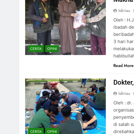
Idiriau
Oleh : H.
ibadah d
beribadah
3 hari har
melakukan
CERITA
OPINI
habibull
Read More
Dokter
Idiriau
Oleh : dr
organisas
penyembel
di salah 
direbahka
CERITA
OPINI