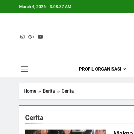
Skip
March 4, 2026
3:08:37 AM
to
content
PROFIL ORGANISASI
Home
Berita
Cerita
Cerita
Makna 