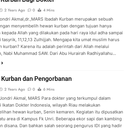
2 Years Ago
0
4 Mins
Jondri Akmal,dr.,MARS Ibadah Kurban merupakan sebuah
engan menyembelih hewan kurban dengan tujuan hanya
 kepada Allah yang dilakukan pada hari raya idul adha sampai
i tasyrik, 11,12,13 Zulhijjah. Mengapa kita umat muslim harus
 kurban? Karena itu adalah perintah dari Allah melalui
ah, Nabi Muhammad SAW. Dari Abu Hurairah Radhiyallahu…
, Kurban dan Pengorbanan
2 Years Ago
0
6 Mins
. Jondri Akmal, MARS Para dokter yang terkumpul dalam
i Ikatan Dokter Indonesia, wilayah Riau melakukan
ihan hewan kurban, Senin kemaren. Kegiatan itu dipusatkan
satu area di Kampus Fk Unri. Beberapa ekor sapi dan kambing
n disana. Dan bahkan salah seorang pengurus IDI yang hadir