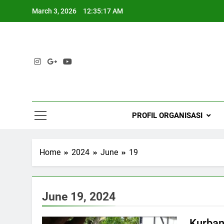
Skip
March 3, 2026
12:35:17 AM
to
content
PROFIL ORGANISASI
Home
2024
June
19
June 19, 2024
Kurban