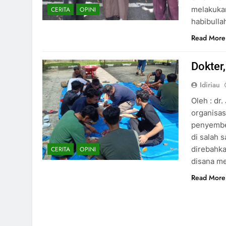
melakukan
CERITA
OPINI
habibull
Read More
Dokter
Idiriau
Oleh : dr
organisas
penyembel
di salah 
direbahka
CERITA
OPINI
disana m
Read More