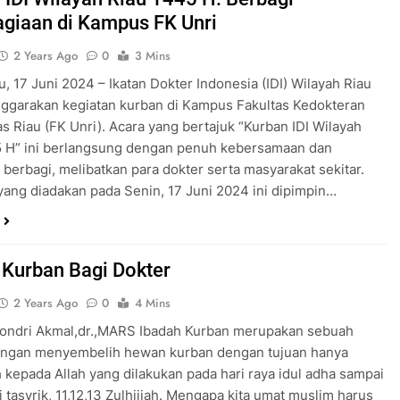
giaan di Kampus FK Unri
2 Years Ago
0
3 Mins
, 17 Juni 2024 – Ikatan Dokter Indonesia (IDI) Wilayah Riau
ggarakan kegiatan kurban di Kampus Fakultas Kedokteran
as Riau (FK Unri). Acara yang bertajuk “Kurban IDI Wilayah
5 H” ini berlangsung dengan penuh kebersamaan dan
berbagi, melibatkan para dokter serta masyarakat sekitar.
yang diadakan pada Senin, 17 Juni 2024 ini dipimpin…
Kurban Bagi Dokter
2 Years Ago
0
4 Mins
Jondri Akmal,dr.,MARS Ibadah Kurban merupakan sebuah
engan menyembelih hewan kurban dengan tujuan hanya
 kepada Allah yang dilakukan pada hari raya idul adha sampai
i tasyrik, 11,12,13 Zulhijjah. Mengapa kita umat muslim harus